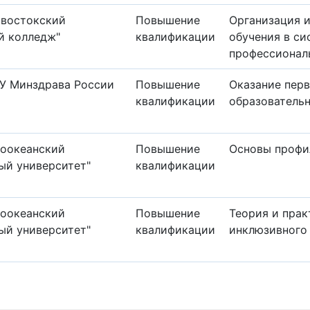
ивостокский
Повышение
Организация 
й колледж"
квалификации
обучения в си
профессионал
У Минздрава России
Повышение
Оказание пер
квалификации
образователь
хоокеанский
Повышение
Основы профи
ый университет"
квалификации
хоокеанский
Повышение
Теория и прак
ый университет"
квалификации
инклюзивного