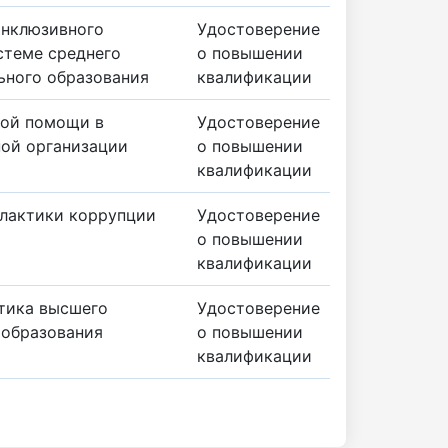
инклюзивного
Удостоверение
стеме среднего
о повышении
ьного образования
квалификации
вой помощи в
Удостоверение
ной организации
о повышении
квалификации
лактики коррупции
Удостоверение
о повышении
квалификации
тика высшего
Удостоверение
 образования
о повышении
квалификации