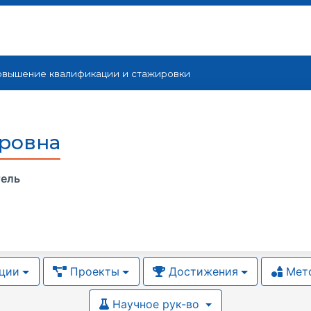
вышение квалификации и cтажировки
тровна
тель
ции
Проекты
Достижения
Мето
Научное рук-во