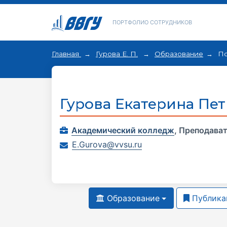
ПОРТФОЛИО СОТРУДНИКОВ
Главная
Гурова Е. П.
Образование
По
Гурова Екатерина Пе
Академический колледж
,
Преподава
E.Gurova@vvsu.ru
Образование
Публика