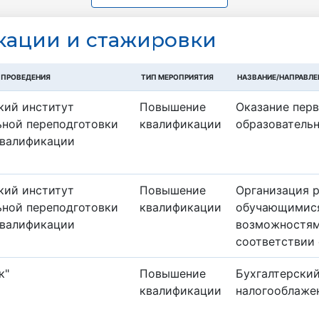
ации и cтажировки
 ПРОВЕДЕНИЯ
ТИП МЕРОПРИЯТИЯ
НАЗВАНИЕ/НАПРАВЛЕ
кий институт
Повышение
Оказание пер
ной переподготовки
квалификации
образователь
квалификации
кий институт
Повышение
Организация р
ной переподготовки
квалификации
обучающимися
квалификации
возможностям
соответствии
к"
Повышение
Бухгалтерский
квалификации
налогооблаже