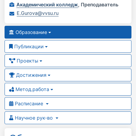
Академический колледж
,
Преподаватель
E.Gurova@vvsu.ru
Образование
Публикации
Проекты
Достижения
Метод.работа
Расписание
Научное рук-во