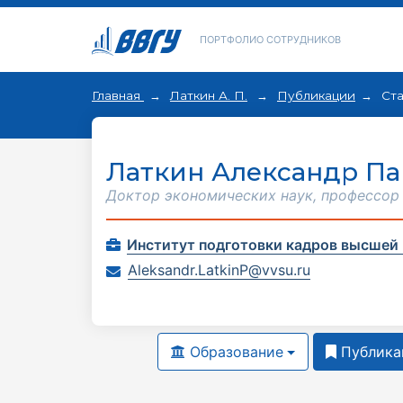
ПОРТФОЛИО СОТРУДНИКОВ
Главная
Латкин А. П.
Публикации
Ста
Латкин Александр П
Доктор экономических наук, профессор
Институт подготовки кадров высшей
Aleksandr.LatkinP@vvsu.ru
Образование
Публика