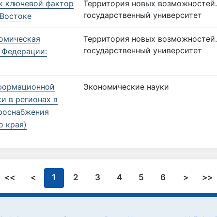
к ключевой фактор
Территория новых возможностей
государственный университет
 Востоке
номическая
Территория новых возможностей
государственный университет
 Федерации:
нформационной
Экономические науки
и в регионах в
троснабжения
о края)
<<
<
1
2
3
4
5
6
>
>>