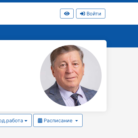
Войти
д.работа
Расписание