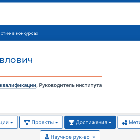
стие в конкурсах
авлович
 квалификации
,
Руководитель института
ции
Проекты
Достижения
Мето
Научное рук-во