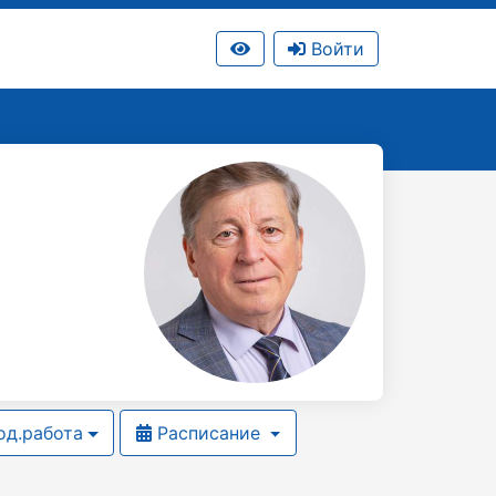
Войти
д.работа
Расписание