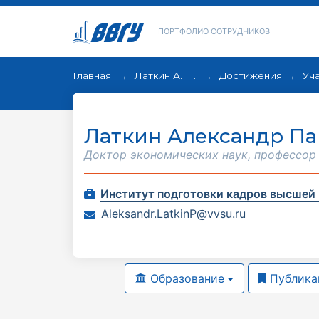
ПОРТФОЛИО СОТРУДНИКОВ
Главная
Латкин А. П.
Достижения
Уча
Латкин Александр П
Доктор экономических наук, профессор
Институт подготовки кадров высшей
Aleksandr.LatkinP@vvsu.ru
Образование
Публика