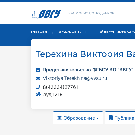
ПОРТФОЛИО СОТРУДНИКОВ
Главная
Терехина В. В.
Область интерес
Терехина Виктория В
Представительство ФГБОУ ВО "ВВГУ" 
Viktoriya.Terekhina@vvsu.ru
8(42334)37761
ауд.1219
Образование
Публика