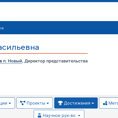
ов
асильевна
в п. Новый
,
Директор представительства
ции
Проекты
Достижения
Мето
Научное рук-во