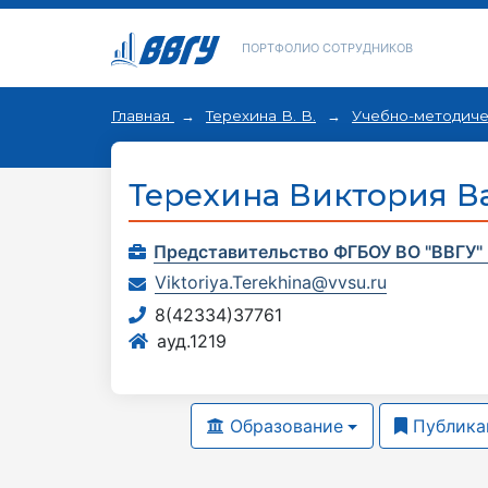
ПОРТФОЛИО СОТРУДНИКОВ
Главная
Терехина В. В.
Учебно-методиче
Терехина Виктория В
Представительство ФГБОУ ВО "ВВГУ" 
Viktoriya.Terekhina@vvsu.ru
8(42334)37761
ауд.1219
Образование
Публика