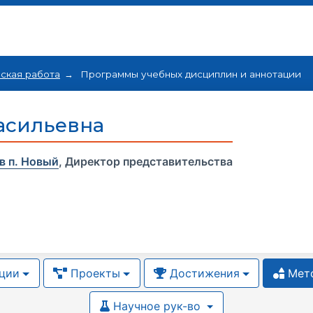
ская работа
Программы учебных дисциплин и аннотации
асильевна
в п. Новый
,
Директор представительства
ции
Проекты
Достижения
Мето
Научное рук-во