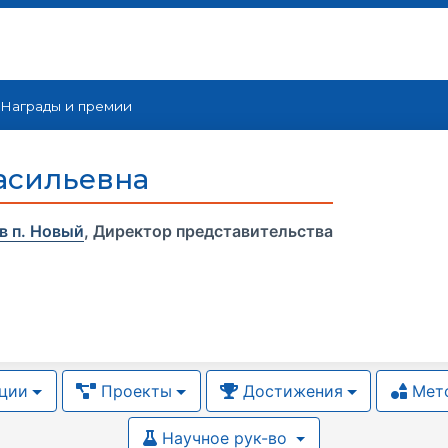
Награды и премии
асильевна
в п. Новый
,
Директор представительства
ции
Проекты
Достижения
Мето
Научное рук-во