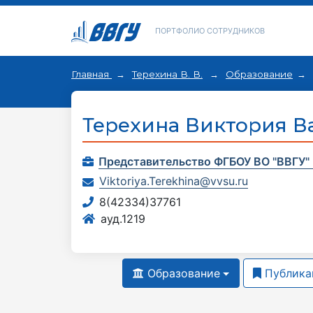
ПОРТФОЛИО СОТРУДНИКОВ
Главная
Терехина В. В.
Образование
Терехина Виктория В
Представительство ФГБОУ ВО "ВВГУ" 
Viktoriya.Terekhina@vvsu.ru
8(42334)37761
ауд.1219
Образование
Публика