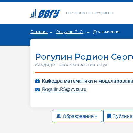
ПОРТФОЛИО СОТРУДНИКОВ
Главная
Рогулин Р. С.
Достижения
Рогулин Родион Серг
Кандидат экономических наук
Кафедра математики и моделирован
Rogulin.RS@vvsu.ru
Образование
Публика