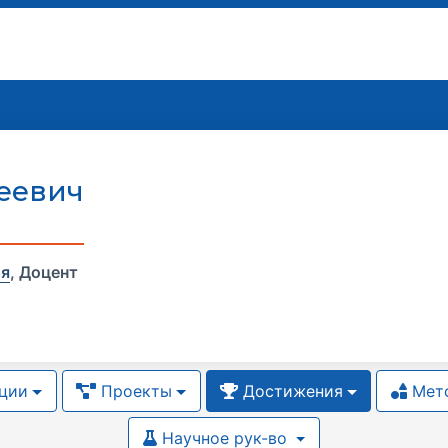
еевич
ия
,
Доцент
ции
Проекты
Достижения
Мето
Научное рук-во