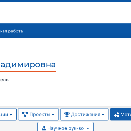
кая работа
ладимировна
тель
ции
Проекты
Достижения
Мето
Научное рук-во