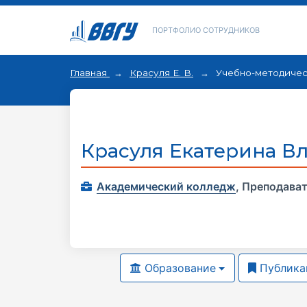
ПОРТФОЛИО СОТРУДНИКОВ
Главная
Красуля Е. В.
Учебно-методичес
Красуля Екатерина В
Академический колледж
,
Преподава
Образование
Публика