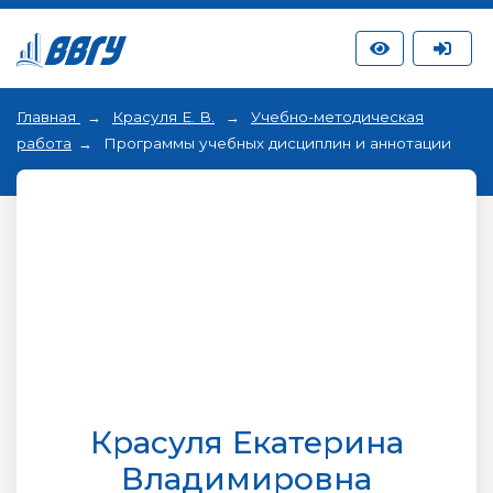
Главная
Красуля Е. В.
Учебно-методическая
работа
Программы учебных дисциплин и аннотации
Красуля Екатерина
Владимировна