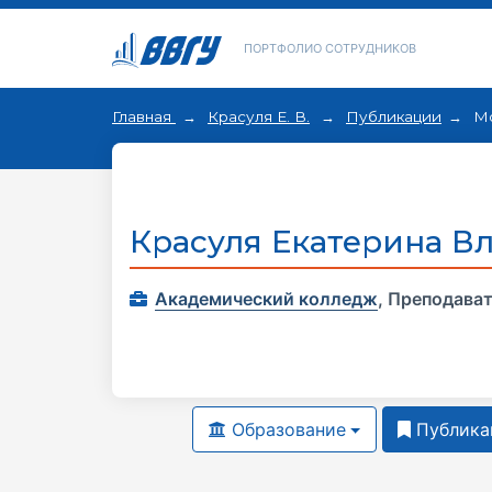
ПОРТФОЛИО СОТРУДНИКОВ
Главная
Красуля Е. В.
Публикации
М
Красуля Екатерина В
Академический колледж
,
Преподава
Образование
Публика