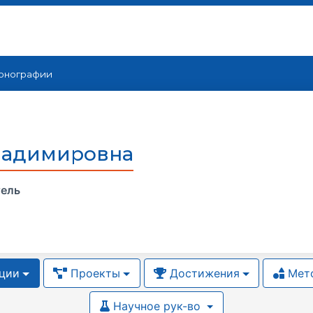
онографии
ладимировна
тель
ции
Проекты
Достижения
Мето
Научное рук-во