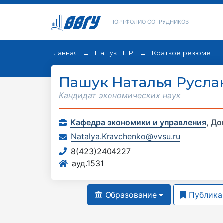
ПОРТФОЛИО СОТРУДНИКОВ
Главная
Пашук Н. Р.
Краткое резюме
Пашук Наталья Русла
Кандидат экономических наук
Кафедра экономики и управления
,
До
Natalya.Kravchenko@vvsu.ru
8(423)2404227
ауд.1531
Образование
Публика