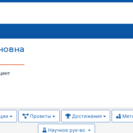
новна
цент
ции
Проекты
Достижения
Мето
Научное рук-во