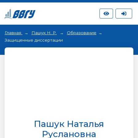
Главная
Пашук Н. Р.
Образование
Защищенные диссертации
Пашук Наталья
Руслановна