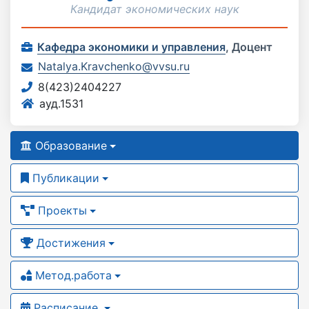
Кандидат экономических наук
Кафедра экономики и управления
,
Доцент
Natalya.Kravchenko@vvsu.ru
8(423)2404227
ауд.1531
Образование
Публикации
Проекты
Достижения
Метод.работа
Расписание