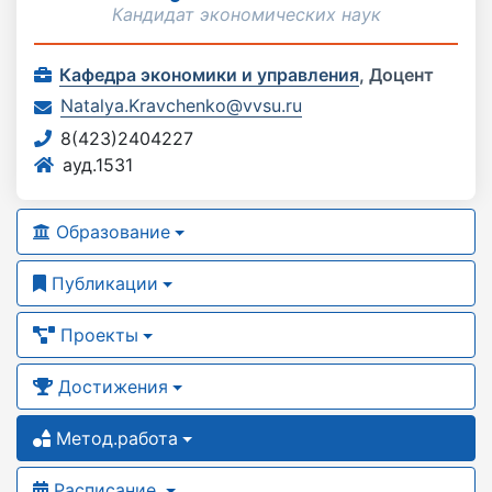
Кандидат экономических наук
Кафедра экономики и управления
,
Доцент
Natalya.Kravchenko@vvsu.ru
8(423)2404227
ауд.1531
Образование
Публикации
Проекты
Достижения
Метод.работа
Расписание