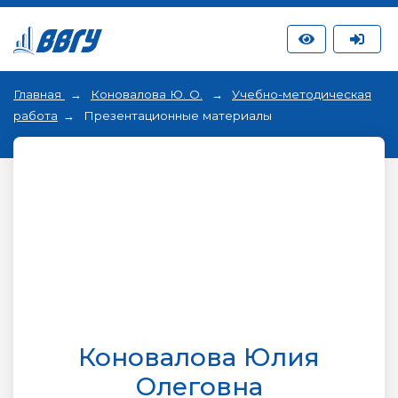
Главная
Коновалова Ю. О.
Учебно-методическая
работа
Презентационные материалы
Коновалова Юлия
Олеговна