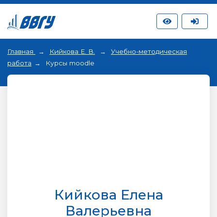
Главная
Кийкова Е. В.
Учебно-методическая
работа
Курсы moodle
Кийкова Елена
Валерьевна