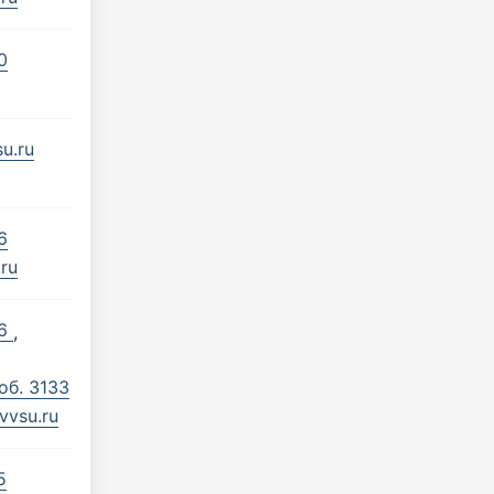
0
u.ru
6
ru
66
,
об. 3133
vvsu.ru
5