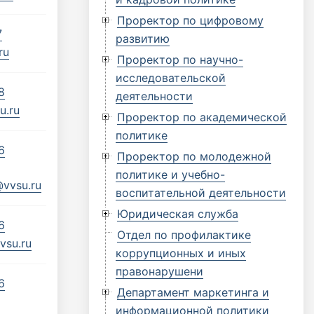
Проректор по цифровому
7
развитию
ru
Проректор по научно-
исследовательской
8
деятельности
u.ru
Проректор по академической
политике
6
Проректор по молодежной
политике и учебно-
@vvsu.ru
воспитательной деятельности
Юридическая служба
6
Отдел по профилактике
vsu.ru
коррупционных и иных
правонарушени
6
Департамент маркетинга и
информационной политики