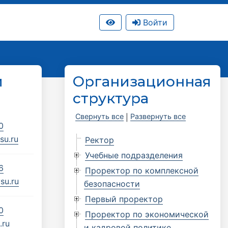
Войти
м
Организационная
структура
Свернуть все
Развернуть все
|
0
su.ru
Ректор
Учебные подразделения
6
Проректор по комплексной
su.ru
безопасности
Первый проректор
0
Проректор по экономической
.ru
и кадровой политике