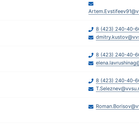
Artem.Evstifeev91@v
8 (423) 240-40-6
dmitry.kustov@vv
8 (423) 240-40-6
elena.lavrushinag
8 (423) 240-40-6
T.Seleznev@vvsu.
Roman.Borisov@vv