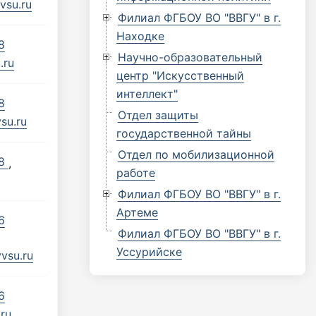
vsu.ru
Филиал ФГБОУ ВО "ВВГУ" в г.
Находке
8
Научно-образовательный
.ru
центр "Искусственный
интеллект"
8
Отдел защиты
su.ru
государственной тайны
Отдел по мобилизационной
68
,
работе
Филиал ФГБОУ ВО "ВВГУ" в г.
Артеме
6
Филиал ФГБОУ ВО "ВВГУ" в г.
Уссурийске
vsu.ru
6
ru