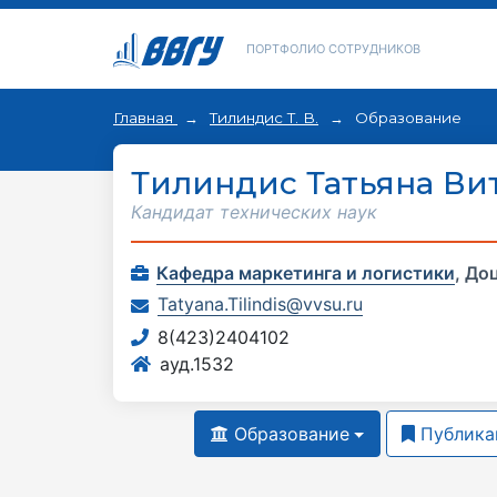
ПОРТФОЛИО СОТРУДНИКОВ
Главная
Тилиндис Т. В.
Образование
Тилиндис Татьяна Ви
Кандидат технических наук
Кафедра маркетинга и логистики
,
До
Tatyana.Tilindis@vvsu.ru
8(423)2404102
ауд.1532
Образование
Публика