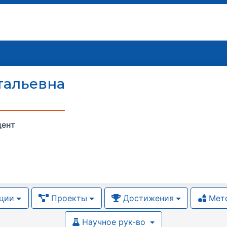
тальевна
цент
ции
Проекты
Достижения
Мето
Научное рук-во