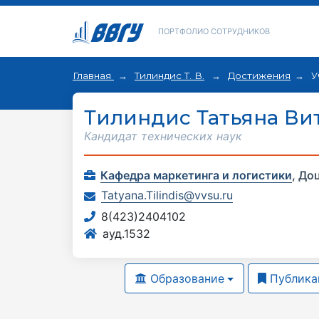
ПОРТФОЛИО СОТРУДНИКОВ
Главная
Тилиндис Т. В.
Достижения
У
Тилиндис Татьяна Ви
Кандидат технических наук
Кафедра маркетинга и логистики
,
До
Tatyana.Tilindis@vvsu.ru
8(423)2404102
ауд.1532
Образование
Публика