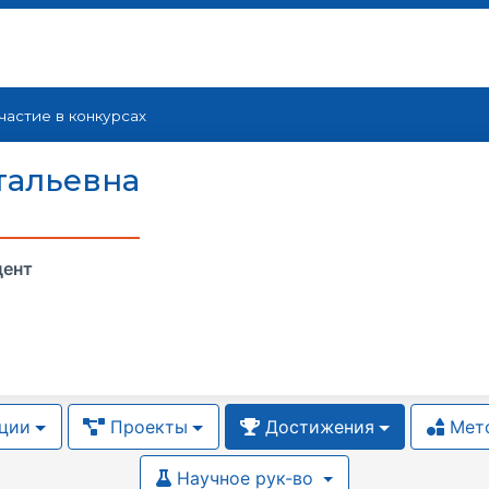
частие в конкурсах
тальевна
цент
ции
Проекты
Достижения
Мето
Научное рук-во