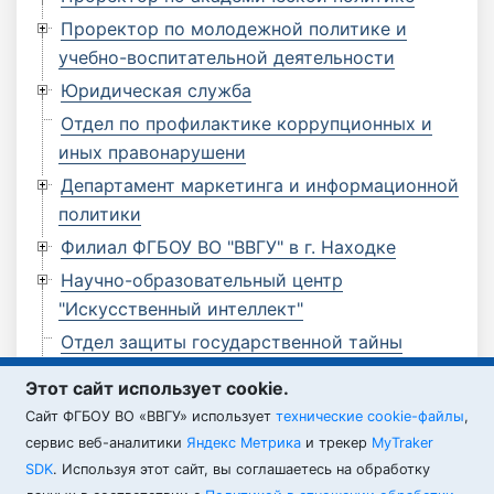
Проректор по молодежной политике и
учебно-воспитательной деятельности
Юридическая служба
Отдел по профилактике коррупционных и
иных правонарушени
Департамент маркетинга и информационной
политики
Филиал ФГБОУ ВО "ВВГУ" в г. Находке
Научно-образовательный центр
"Искусственный интеллект"
Отдел защиты государственной тайны
Отдел по мобилизационной работе
Этот сайт использует cookie.
Филиал ФГБОУ ВО "ВВГУ" в г. Артеме
Cайт ФГБОУ ВО «ВВГУ» использует
технические cookie-файлы
,
Филиал ФГБОУ ВО "ВВГУ" в г. Уссурийске
сервис веб-аналитики
Яндекс Метрика
и трекер
MyTraker
SDK
. Используя этот сайт, вы соглашаетесь на обработку