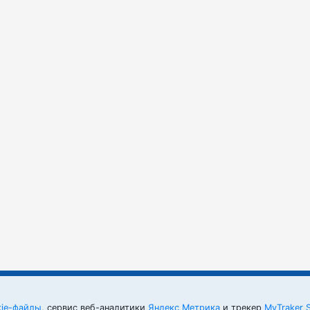
kie-файлы
, сервис веб-аналитики
Яндекс Метрика
и трекер
MyTraker 