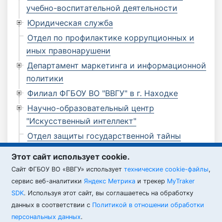
учебно-воспитательной деятельности
Юридическая служба
Отдел по профилактике коррупционных и
иных правонарушени
Департамент маркетинга и информационной
политики
Филиал ФГБОУ ВО "ВВГУ" в г. Находке
Научно-образовательный центр
"Искусственный интеллект"
Отдел защиты государственной тайны
Отдел по мобилизационной работе
Этот сайт использует cookie.
Филиал ФГБОУ ВО "ВВГУ" в г. Артеме
Cайт ФГБОУ ВО «ВВГУ» использует
технические cookie-файлы
,
Филиал ФГБОУ ВО "ВВГУ" в г. Уссурийске
сервис веб-аналитики
Яндекс Метрика
и трекер
MyTraker
SDK
. Используя этот сайт, вы соглашаетесь на обработку
данных в соответствии с
Политикой в отношении обработки
персональных данных
.