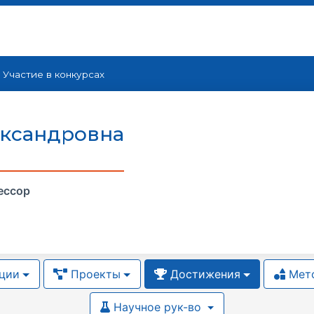
Участие в конкурсах
ксандровна
ессор
ции
Проекты
Достижения
Мето
Научное рук-во