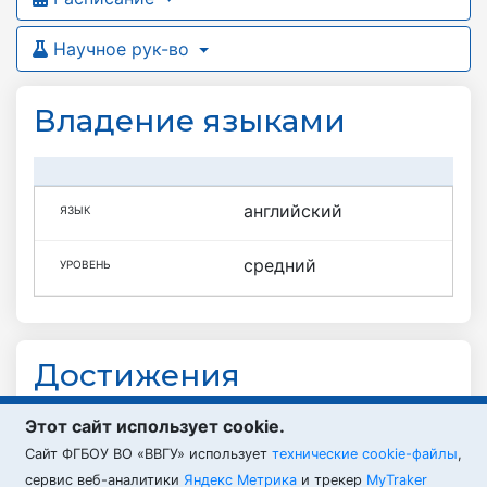
Научное рук-во
Владение языками
английский
средний
Достижения
Награды ФСБ России, ФПС России и
Этот сайт использует cookie.
Минюста России
Cайт ФГБОУ ВО «ВВГУ» использует
технические cookie-файлы
,
сервис веб-аналитики
Яндекс Метрика
и трекер
MyTraker