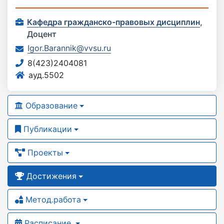
Кафедра гражданско-правовых дисциплин
,
Доцент
Igor.Barannik@vvsu.ru
8(423)2404081
ауд.5502
Образование
Публикации
Проекты
Достижения
Метод.работа
Расписание