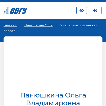
Главная
Панюшкина О. В.
Учебно-методическая
работа
Панюшкина Ольга
Владимировна