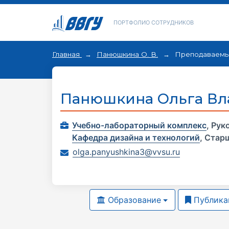
ПОРТФОЛИО СОТРУДНИКОВ
Главная
Панюшкина О. В.
Преподаваемы
Панюшкина Ольга В
Учебно-лабораторный комплекс
,
Рук
Кафедра дизайна и технологий
,
Старш
olga.panyushkina3@vvsu.ru
Образование
Публика