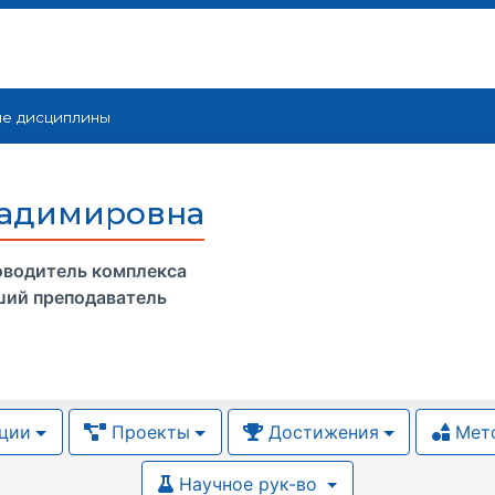
е дисциплины
ладимировна
оводитель комплекса
ий преподаватель
ции
Проекты
Достижения
Мето
Научное рук-во