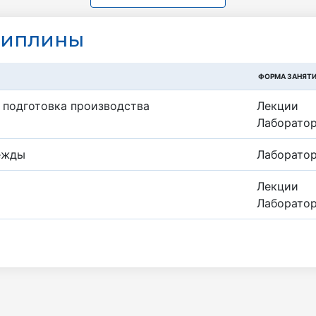
циплины
ФОРМА ЗАНЯТ
 подготовка производства
Лекции
Лаборато
ежды
Лаборато
Лекции
Лаборато