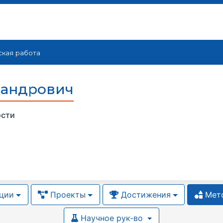
кая работа
сандрович
ости
ции
Проекты
Достижения
Мето
Научное рук-во