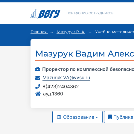
ПОРТФОЛИО СОТРУДНИКОВ
Главная
Мазурук В. А.
Учебно-методичес
Мазурук Вадим Алек
Проректор по комплексной безопасн
Mazuruk.VA@vvsu.ru
8(423)2404362
ауд.1360
Образование
Публика