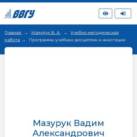
Главная
Мазурук В. А.
Учебно-методическая
работа
Программы учебных дисциплин и аннотации
Мазурук Вадим
Александрович