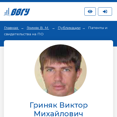
Главная
Гриняк В. М.
Публикации
Патенты и
свидетельства на ПО
Гриняк Виктор
Михайлович