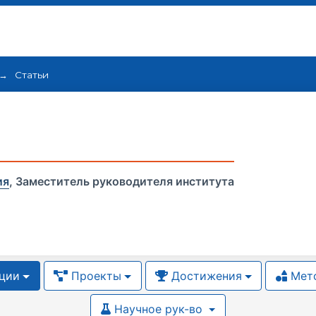
Статьи
ия
,
Заместитель руководителя института
ции
Проекты
Достижения
Мето
Научное рук-во