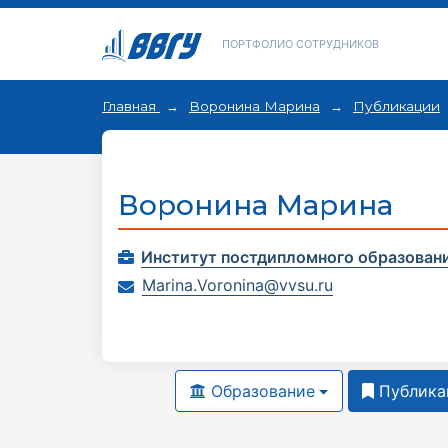
ПОРТФОЛИО СОТРУДНИКОВ
Главная
Воронина Марина
Публикации
Воронина Марина
Институт постдипломного образован
Marina.Voronina@vvsu.ru
Образование
Публика