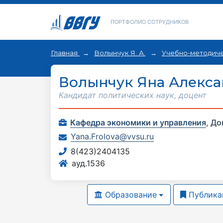
ПОРТФОЛИО СОТРУДНИКОВ
Главная
Волынчук Я. А.
Учебно-методиче
Волынчук Яна Алекс
Кандидат политических наук, доцент
Кафедра экономики и управления
,
До
Yana.Frolova@vvsu.ru
8(423)2404135
ауд.1536
Образование
Публика