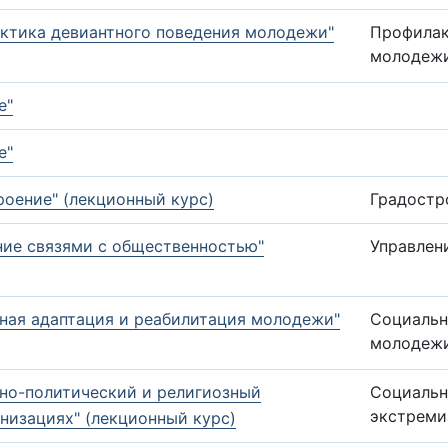
актика девиантного поведения молодежи"
Профилак
молодеж
е"
е"
роение" (лекционный курс)
Градостр
ние связями с общественностью"
Управлен
ная адаптация и реабилитация молодежи"
Социальн
молодеж
ьно-политический и религиозный
Социальн
экстреми
низациях" (лекционный курс)