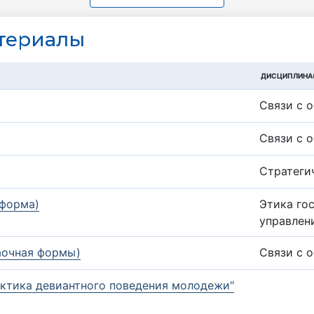
териалы
ДИСЦИПЛИНА(
Связи с 
Связи с 
Стратеги
 форма)
Этика го
управлен
заочная формы)
Связи с 
актика девиантного поведения молодежи"