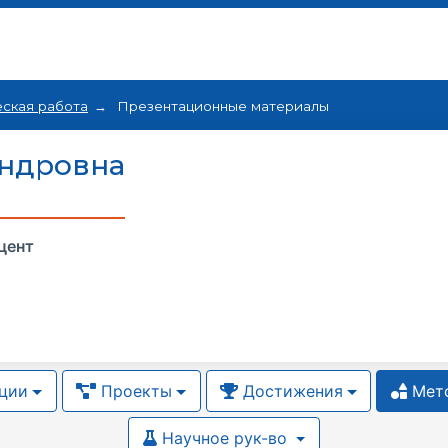
ская работа
Презентационные материалы
андровна
цент
ции
Проекты
Достижения
Мето
Научное рук-во