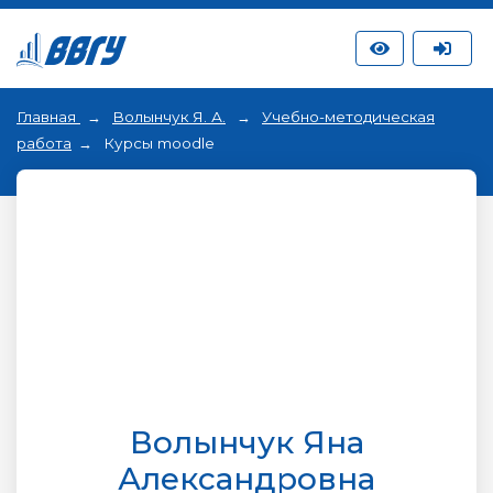
Главная
Волынчук Я. А.
Учебно-методическая
работа
Курсы moodle
Волынчук Яна
Александровна