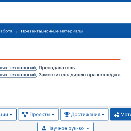
работа
Презентационные материалы
ных технологий
,
Преподаватель
ных технологий
,
Заместитель директора колледжа
ции
Проекты
Достижения
Мето
Научное рук-во