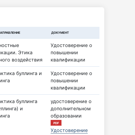
НАПРАВЛЕНИЕ
ДОКУМЕНТ
ностные
Удостоверение о
кации. Этика
повышении
ного воздействия
квалификации
ктика буллинга и
Удостоверение о
инга
повышении
квалификации
ктика буллинга
удостоверение о
ллинга) и
дополнительном
инга
образовании
PDF
Удостоверение