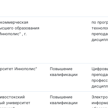
екоммерческая
по прог
ысшего образования
техноло
ннополис" , г.
препода
дисципл
рситет Иннополис"
Повышение
Цифровы
квалификации
препода
професс
дисципл
дивостокский
Повышение
Электро
ый университет
квалификации
информа