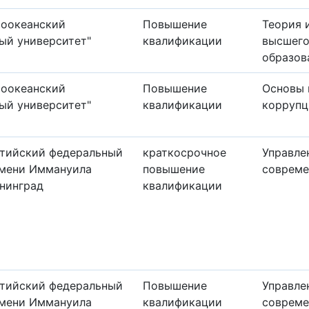
хоокеанский
Повышение
Теория 
ый университет"
квалификации
высшего
образов
хоокеанский
Повышение
Основы 
ый университет"
квалификации
коррупц
лтийский федеральный
краткосрочное
Управле
имени Иммануила
повышение
совреме
ининград
квалификации
лтийский федеральный
Повышение
Управле
имени Иммануила
квалификации
совреме