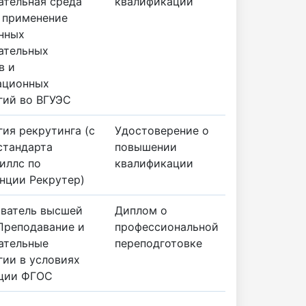
ательная среда
квалификации
 применение
нных
ательных
в и
ационных
гий во ВГУЭС
гия рекрутинга (с
Удостоверение о
стандарта
повышении
иллс по
квалификации
нции Рекрутер)
ватель высшей
Диплом о
Преподавание и
профессиональной
ательные
переподготовке
гии в условиях
ции ФГОС