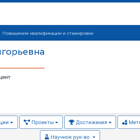
Повышение квалификации и cтажировки
игорьевна
цент
ции
Проекты
Достижения
Мето
Научное рук-во