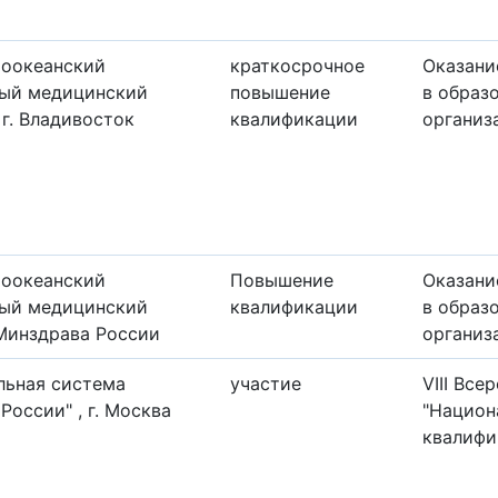
хоокеанский
краткосрочное
Оказани
ный медицинский
повышение
в образ
 г. Владивосток
квалификации
организ
хоокеанский
Повышение
Оказани
ный медицинский
квалификации
в образ
Минздрава России
организ
льная система
участие
VIII Вс
России" , г. Москва
"Национ
квалифи