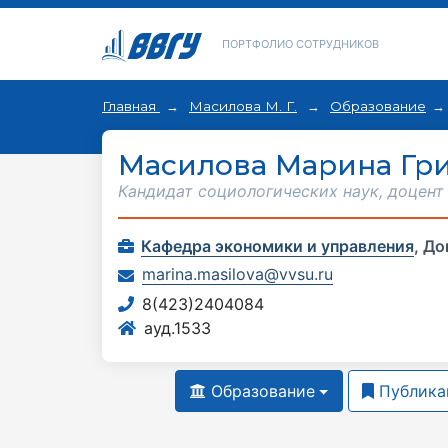
ПОРТФОЛИО СОТРУДНИКОВ
Главная
Масилова М. Г.
Образование
Масилова Марина Гр
Кандидат социологических наук, доцент
Кафедра экономики и управления
,
До
marina.masilova@vvsu.ru
8(423)2404084
ауд.1533
Образование
Публика