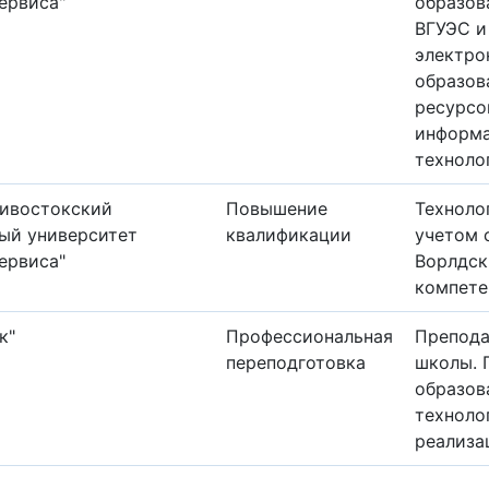
ервиса"
образов
ВГУЭС и
электро
образов
ресурсо
информ
техноло
дивостокский
Повышение
Техноло
ый университет
квалификации
учетом 
ервиса"
Ворлдск
компете
к"
Профессиональная
Препода
переподготовка
школы. 
образов
техноло
реализа