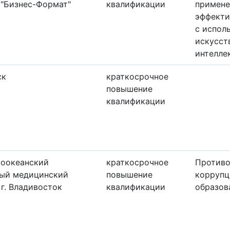
 "Бизнес-Формат"
квалификации
примене
эффекти
с испол
искусст
интелле
ск
краткосрочное
повышение
квалификации
хоокеанский
краткосрочное
Противо
ный медицинский
повышение
коррупц
 г. Владивосток
квалификации
образов