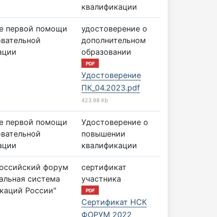
квалификации
е первой помощи
удостоверение о
овательной
дополнительном
ации
образовании
PDF
Удостоверение
ПК_04.2023.pdf
423.98 Kb
е первой помощи
Удостоверение о
овательной
повышении
ации
квалификации
ероссийский форум
сертификат
альная система
участника
каций России"
PDF
Сертификат НСК
ФОРУМ 2022