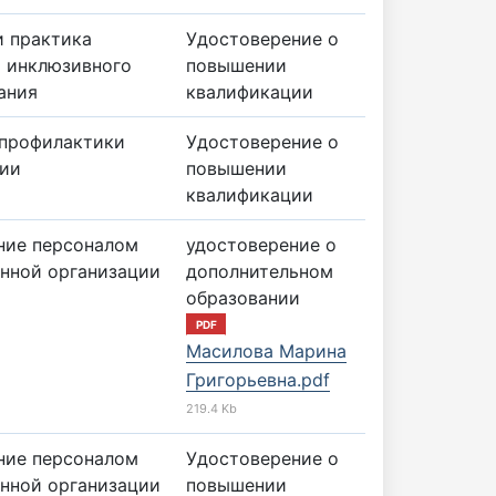
и практика
Удостоверение о
 инклюзивного
повышении
ания
квалификации
профилактики
Удостоверение о
ии
повышении
квалификации
ние персоналом
удостоверение о
нной организации
дополнительном
образовании
PDF
Масилова Марина
Григорьевна.pdf
219.4 Kb
ние персоналом
Удостоверение о
нной организации
повышении