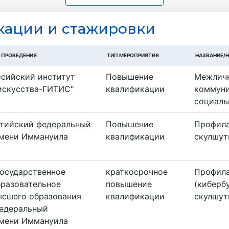
ации и cтажировки
Д ПРОВЕДЕНИЯ
ТИП МЕРОПРИЯТИЯ
НАЗВАНИЕ/
ссийский институт
Повышение
Межлич
искусства-ГИТИС"
квалификации
коммуни
социаль
лтийский федеральный
Повышение
Профила
имени Иммануила
квалификации
скулшут
осударственное
краткосрочное
Профила
разовательное
повышение
(кибербу
ысшего образования
квалификации
скулшут
федеральный
имени Иммануила