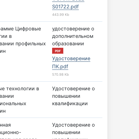
S01722.pdf
443.99 Kb
рамме Цифровые
удостоверение о
гии в
дополнительном
вании профильных
образовании
ин
PDF
Удостоверение
ПК.pdf
570.98 Kb
е технологии в
Удостоверение о
вании
повышении
иональных
квалификации
ин
нная
Удостоверение о
ционно-
повышении