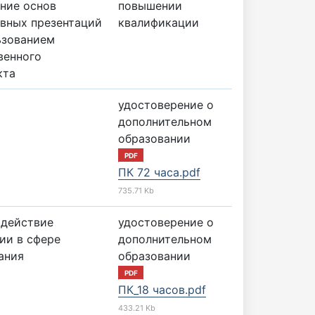
ние основ
повышении
вных презентаций
квалификации
ьзованием
венного
кта
удостоверение о
дополнительном
образовании
PDF
ПК 72 часа.pdf
735.71 Kb
действие
удостоверение о
ии в сфере
дополнительном
ания
образовании
PDF
ПК_18 часов.pdf
433.21 Kb