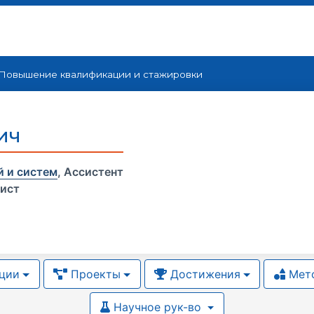
Повышение квалификации и cтажировки
ич
 и систем
,
Ассистент
ист
ции
Проекты
Достижения
Мето
Научное рук-во