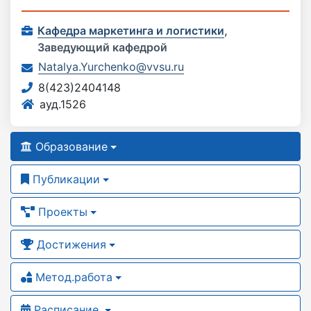
Кафедра маркетинга и логистики
,
Заведующий кафедрой
Natalya.Yurchenko@vvsu.ru
8(423)2404148
ауд.1526
Образование
Публикации
Проекты
Достижения
Метод.работа
Расписание