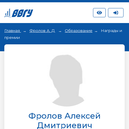
Главная
Фролов А. Д.
Образование
Награды и
премии
Фролов Алексей
Дмитриевич