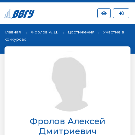
Главная
Фролов А. Д.
Достижения
Участие в
конкурсах
Фролов Алексей
Дмитриевич