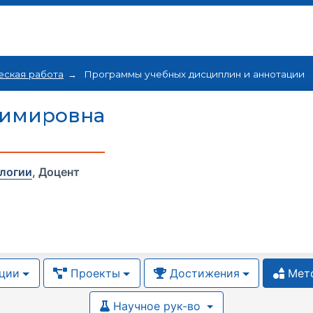
еская работа
Программы учебных дисциплин и аннотации
димировна
логии
,
Доцент
ции
Проекты
Достижения
Мето
Научное рук-во