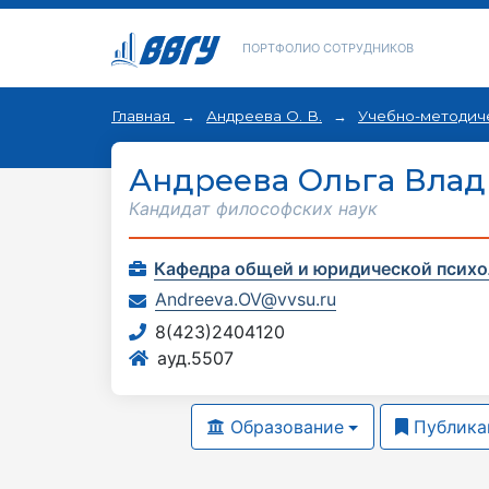
ПОРТФОЛИО СОТРУДНИКОВ
Главная
Андреева О. В.
Учебно-методич
Андреева Ольга Вла
Кандидат философских наук
Кафедра общей и юридической психо
Andreeva.OV@vvsu.ru
8(423)2404120
ауд.5507
Образование
Публика