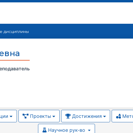
е дисциплины
евна
еподаватель
ции
Проекты
Достижения
Мето
Научное рук-во