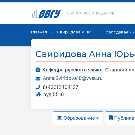
ПОРТФОЛИО СОТРУДНИКОВ
Главная
Свиридова А. Ю.
Преподаваемы
Свиридова Анна Юрь
Кафедра русского языка
,
Старший пр
Anna.Sviridova18@vvsu.ru
8(423)2404127
ауд.5516
Образование
Публика