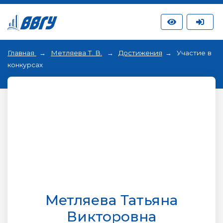
Главная
Метляева Т. В.
Достижения
Участие в
конкурсах
Метляева Татьяна
Викторовна