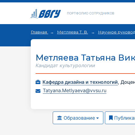
ПОРТФОЛИО СОТРУДНИКОВ
Главная
Метляева Т. В.
Научное руково
Метляева Татьяна Ви
Кандидат культурологии
Кафедра дизайна и технологий
,
Доце
Tatyana.Metlyaeva@vvsu.ru
Образование
Публика