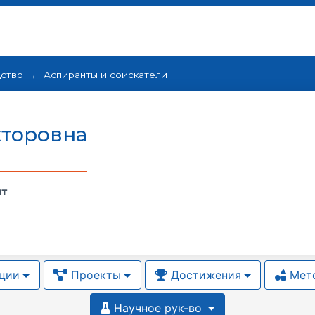
дство
Аспиранты и соискатели
кторовна
нт
ции
Проекты
Достижения
Мето
Научное рук-во