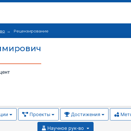
тво
Рецензирование
имирович
цент
ции
Проекты
Достижения
Мето
Научное рук-во