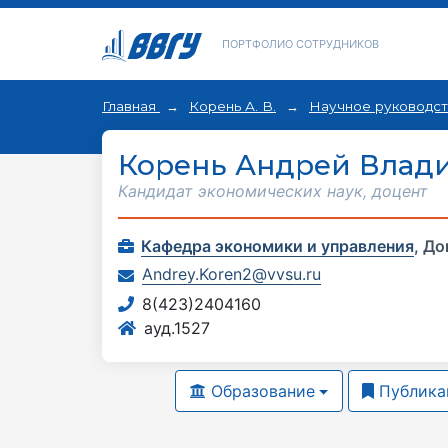
ПОРТФОЛИО СОТРУДНИКОВ
Главная
Корень А. В.
Научное руководс
Корень Андрей Влад
Кандидат экономических наук, доцент
Кафедра экономики и управления
,
До
Andrey.Koren2@vvsu.ru
8(423)2404160
ауд.1527
Образование
Публика