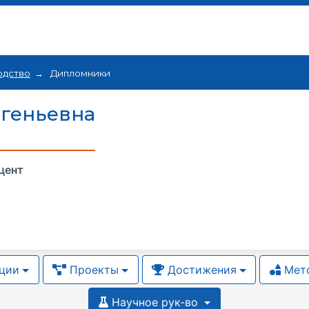
одство
Дипломники
геньевна
цент
ции
Проекты
Достижения
Мето
Научное рук-во