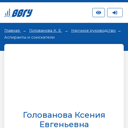
Главная
Голованова К. Е.
Научное руководство
Аспиранты и соискатели
Голованова Ксения
Евгеньевна