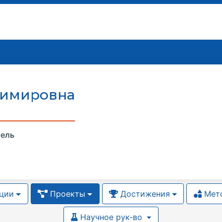
димировна
тель
ции
Проекты
Достижения
Мето
Научное рук-во