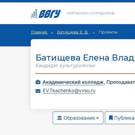
ПОРТФОЛИО СОТРУДНИКОВ
Главная
Батищева Е. В.
Проекты
Батищева Елена Вла
Кандидат культурологии
Академический колледж
,
Преподава
EV.Tkachenko@vvsu.ru
Образование
Публика