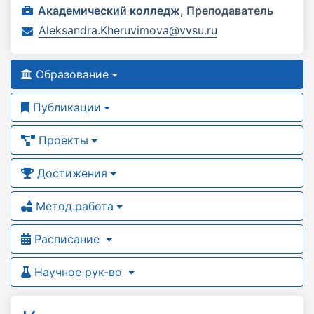
Академический колледж
,
Преподаватель
Aleksandra.Kheruvimova@vvsu.ru
Образование
Публикации
Проекты
Достижения
Метод.работа
Расписание
Научное рук-во