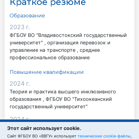
Краткое резюме
Образование
2023 г.
ФГБОУ ВО "Владивостокский государственный
университет" ,
организация перевозок и
управление на транспорте
,
среднее
профессиональное образование
Повышение квалификации
2024 г.
Теория и практика высшего инклюзивного
образования , ФГБОУ ВО "Тихоокеанский
государственный университет"
2024 г.
Основы профилактики коррупции , ФГБОУ ВО
Этот сайт использует cookie.
"Тихоокеанский государственный университет"
Cайт ФГБОУ ВО «ВВГУ» использует
технические cookie-файлы
,