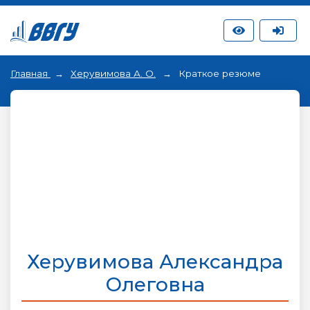
Главная
Херувимова А. О.
Краткое резюме
Херувимова Александра
Олеговна