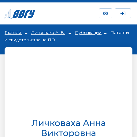
Главная
Личковаха А. В.
Публикации
Патенты
и свидетельства на ПО
Личковаха Анна
Викторовна