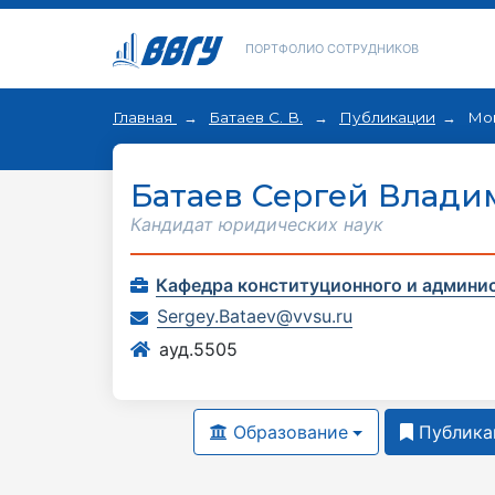
ПОРТФОЛИО СОТРУДНИКОВ
Главная
Батаев С. В.
Публикации
Мо
Батаев Сергей Влад
Кандидат юридических наук
Кафедра конституционного и админи
Sergey.Bataev@vvsu.ru
ауд.5505
Образование
Публика