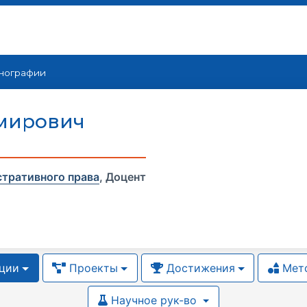
нографии
имирович
стративного права
,
Доцент
ции
Проекты
Достижения
Мето
Научное рук-во