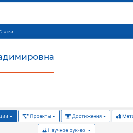
Статьи
ладимировна
ции
Проекты
Достижения
Мето
Научное рук-во