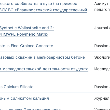
еского сообщества в вузе (на примере
Азимут 
педагог
БОУ ВО «Владивостокский государственный
Synthetic Wollastonite and 2-
Journal
 UHMWPE Polymeric Matrix
aste in Fine-Grained Concrete
Russian 
газовых скважин в мелкозернистом бетоне
Эколог
-исследовательской деятельности студента
Исследо
 Calcium Silicate
Russian 
фным силикатом кальция
Журнал
тных почвах Приморского края
Успехи 