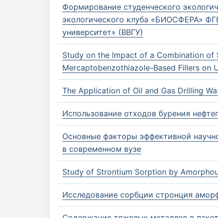
Формирование студенческого экологич
экологического клуба «БИОСФЕРА» ФГ
университет» (ВВГУ)
Study on the Impact of a Combination of 
Mercaptobenzothiazole-Based Fillers on
The Application of Oil and Gas Drilling W
Использование отходов бурения нефте
Основные факторы эффективной научно
в современном вузе
Study of Strontium Sorption by Amorphous
Исследование сорбции стронция амор
Содержание тяжелых металлов в пахо