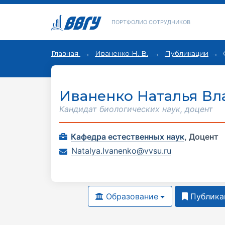
ПОРТФОЛИО СОТРУДНИКОВ
Главная
Иваненко Н. В.
Публикации
Иваненко Наталья В
Кандидат биологических наук, доцент
Кафедра естественных наук
,
Доцент
Natalya.Ivanenko@vvsu.ru
Образование
Публика