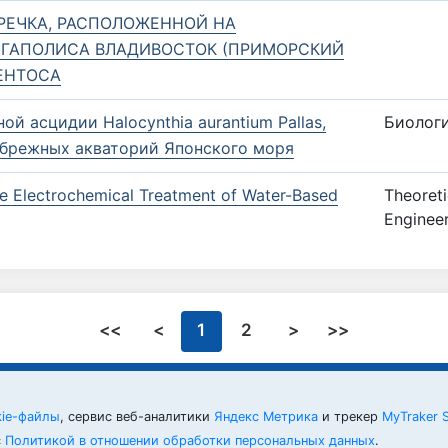
 РЕЧКА, РАСПОЛОЖЕННОЙ НА
ЕГАПОЛИСА ВЛАДИВОСТОК (ПРИМОРСКИЙ
ЕНТОСА
й асцидии Halocynthia aurantium Pallas,
Биолог
прибрежных акваторий Японского моря
e Electrochemical Treatment of Water-Based
Theoreti
Enginee
<<
<
1
2
>
>>
kie-файлы
, сервис веб-аналитики
Яндекс Метрика
и трекер
MyTraker 
с
Политикой в отношении обработки персональных данных
.