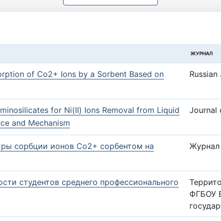
ЖУРНАЛ
Sorption of Co2+ Ions by a Sorbent Based on
Russian 
inosilicates for Ni(II) Ions Removal from Liquid
Journal
nce and Mechanism
тры сорбции ионов Co2+ сорбентом на
Журнал
сти студентов среднего профессионального
Террит
ФГБОУ 
государ