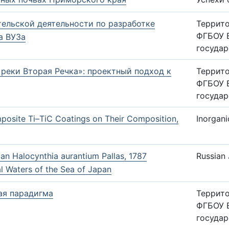
тельской деятельности по разработке
Террит
ФГБОУ 
а ВУЗа
государ
реки Вторая Речка»: проектный подход к
Террит
ФГБОУ 
государ
posite Ti–TiC Coatings on Their Composition,
Inorgani
ian Halocynthia aurantium Pallas, 1787
Russian 
l Waters of the Sea of Japan
ая парадигма
Террит
ФГБОУ 
государ